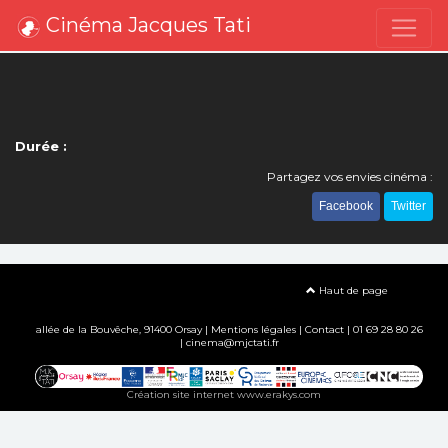
Cinéma Jacques Tati
Durée :
Partagez vos envies cinéma :
Facebook
Twitter
Haut de page
allée de la Bouvêche, 91400 Orsay |
Mentions légales
|
Contact
| 01 69 28 80 26
| cinema@mjctati.fr
Création site internet www.erakys.com