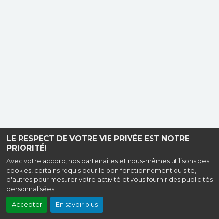
LE RESPECT DE VOTRE VIE PRIVÉE EST NOTRE
PRIORITÉ!
Avec votre accord, nos partenaires et nous-mêmes utilisons des
cookies, certains requis pour le bon fonctionnement du site,
d'autres pour mesurer votre activité et vous fournir des publicités
personnalisées.
Accepter
En savoir plus