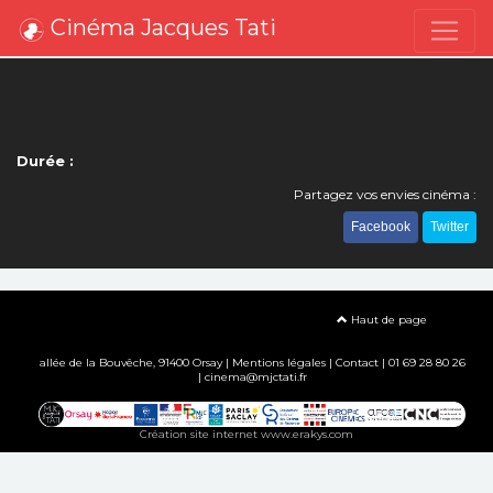
Cinéma Jacques Tati
Durée :
Partagez vos envies cinéma :
Facebook
Twitter
Haut de page
allée de la Bouvêche, 91400 Orsay |
Mentions légales
|
Contact
| 01 69 28 80 26
| cinema@mjctati.fr
Création site internet www.erakys.com