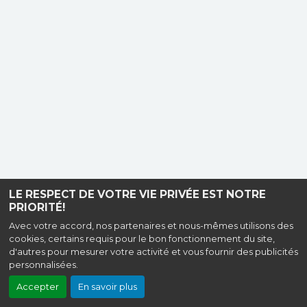
LE RESPECT DE VOTRE VIE PRIVÉE EST NOTRE
PRIORITÉ!
Avec votre accord, nos partenaires et nous-mêmes utilisons des
cookies, certains requis pour le bon fonctionnement du site,
d'autres pour mesurer votre activité et vous fournir des publicités
personnalisées.
Accepter
En savoir plus