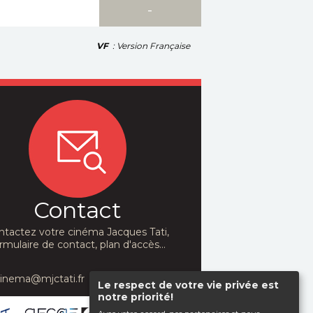
-
-
VF
: Version Française
Contact
ntactez votre cinéma Jacques Tati,
rmulaire de contact, plan d'accès...
cinema@mjctati.fr
Le respect de votre vie privée est
notre priorité!