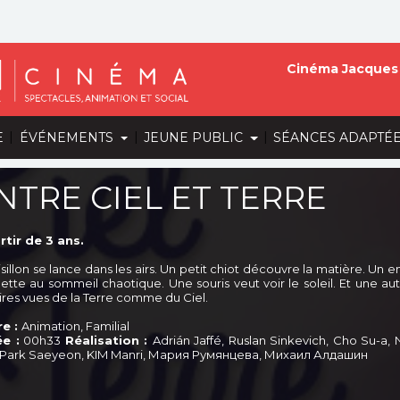
Cinéma Jacques 
|
|
|
E
ÉVÉNEMENTS
JEUNE PUBLIC
SÉANCES ADAPTÉ
NTRE CIEL ET TERRE
rtir de 3 ans.
isillon se lance dans les airs. Un petit chiot découvre la matière. U
ette au sommeil chaotique. Une souris veut voir le soleil. Et une autr
oires vues de la Terre comme du Ciel.
e :
Animation, Familial
e :
00h33
Réalisation :
Adrián Jaffé, Ruslan Sinkevich, Cho Su-a
 Park Saeyeon, KIM Manri, Мария Румянцева, Михаил Алдашин