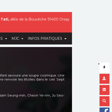
Tati,
allée de la Bouvêche 91400 Orsay
|
|
ES
MJC
INFOS PRATIQUES
*
n enfant savoure une soupe cosmique. Une
e renvoie les étoiles dans le ciel. Sept
, Nam Seung-min, Cheon Ye-rim, Ju Seo-