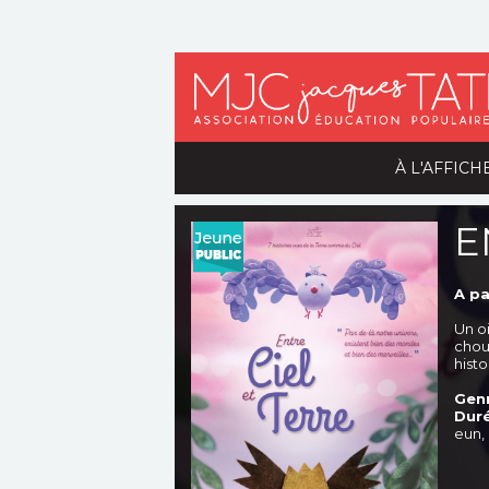
À L'AFFICH
E
A pa
Un o
chou
hist
Genr
Duré
eun,