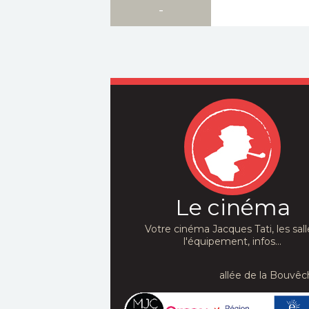
-
-
Le cinéma
Votre cinéma Jacques Tati, les sall
l'équipement, infos...
allée de la Bouvêc