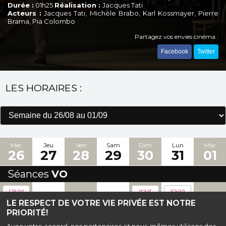
Durée :
01h25
Réalisation :
Jacques Tati
Acteurs :
Jacques Tati, Michèle Brabo, Karl Kossmayer, Pierre
Brama, Pia Colombo
Partagez vos envies cinéma :
Facebook
Twitter
LES HORAIRES :
Mer
Jeu
Ven
Sam
Dim
Lun
Mar
26
27
28
29
30
31
01
Séances
VO
-
-
-
-
17h30
16h15
15h00
LE RESPECT DE VOTRE VIE PRIVÉE EST NOTRE
PRIORITÉ!
Haut de page