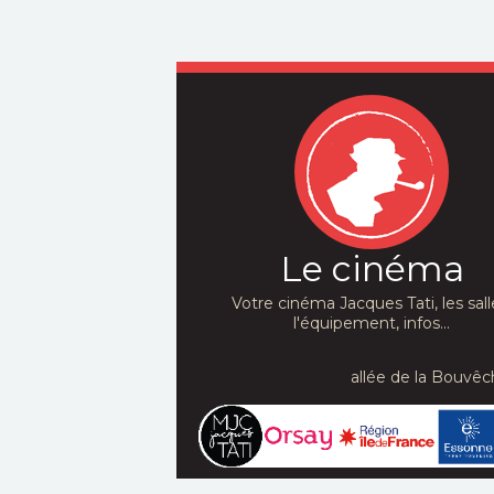
Le cinéma
Votre cinéma Jacques Tati, les sall
l'équipement, infos...
allée de la Bouvêc