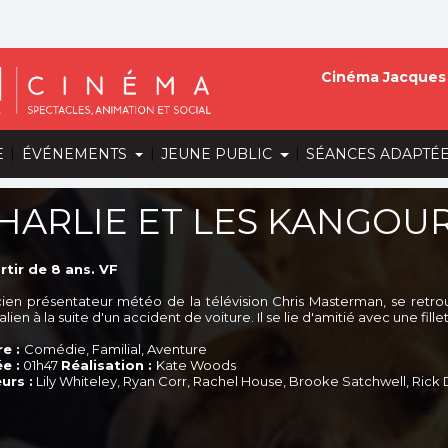
Cinéma Jacques 
|
|
|
E
ÉVÉNEMENTS
JEUNE PUBLIC
SÉANCES ADAPTÉ
HARLIE ET LES KANGOU
rtir de 8 ans. VF
cien présentateur météo de la télévision Chris Masterman, se retro
alien à la suite d'un accident de voiture. Il se lie d'amitié avec une fille
e :
Comédie, Familial, Aventure
e :
01h47
Réalisation :
Kate Woods
urs :
Lily Whiteley, Ryan Corr, Rachel House, Brooke Satchwell, Rick