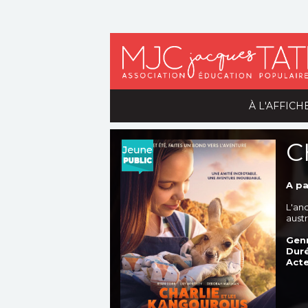
À L'AFFICH
C
A pa
L'an
austr
Genr
Duré
Acte