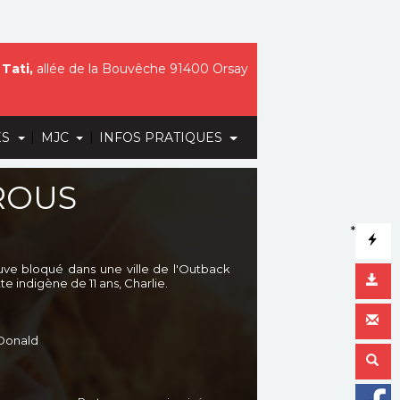
Tati,
allée de la Bouvêche 91400 Orsay
|
|
ES
MJC
INFOS PRATIQUES
ROUS
*
uve bloqué dans une ville de l'Outback
tte indigène de 11 ans, Charlie.
 Donald