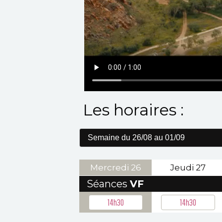
Les horaires :
Mercredi
26
Jeudi
27
Séances
VF
14h30
14h30