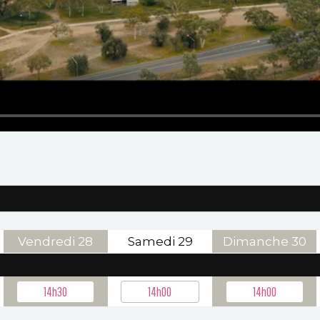
Vendredi
28
Samedi
29
Dimanche
30
14h30
14h00
14h00