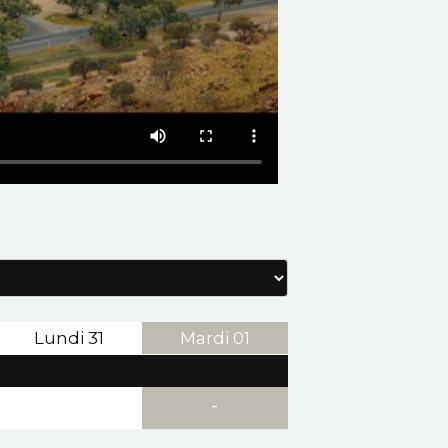
Lundi
31
Mardi
01
-
-