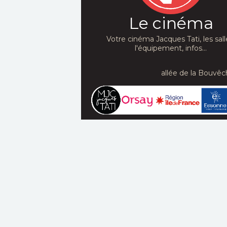
Le cinéma
Votre cinéma Jacques Tati, les sall
l'équipement, infos...
allée de la Bouvêc