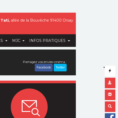
Tati,
allée de la Bouvêche 91400 Orsay
|
|
ES
MJC
INFOS PRATIQUES
Partagez vos envies cinéma :
Facebook
Twitter
*