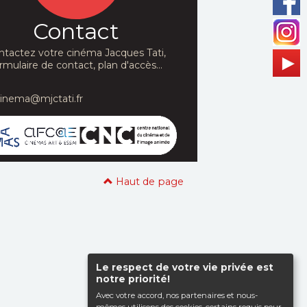
Contact
ntactez votre cinéma Jacques Tati,
rmulaire de contact, plan d'accès...
cinema@mjctati.fr
Haut de page
Le respect de votre vie privée est
notre priorité!
Avec votre accord, nos partenaires et nous-
mêmes utilisons des cookies, certains requis pour