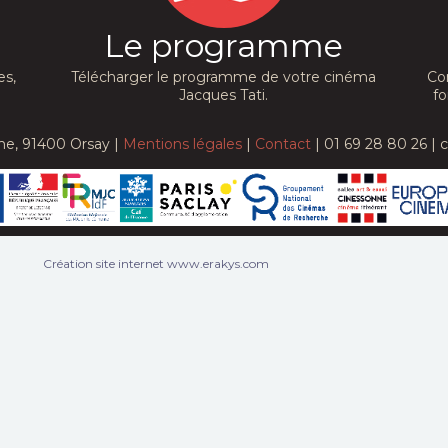
Le programme
es,
Télécharger le programme de votre cinéma
Co
Jacques Tati.
fo
he, 91400 Orsay |
Mentions légales
|
Contact
| 01 69 28 80 26 | 
Création site internet www.erakys.com