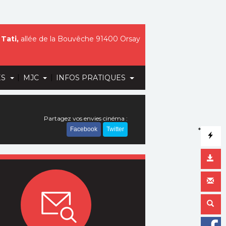
Tati,
allée de la Bouvêche 91400 Orsay
|
|
ES
MJC
INFOS PRATIQUES
Partagez vos envies cinéma :
Facebook
Twitter
*