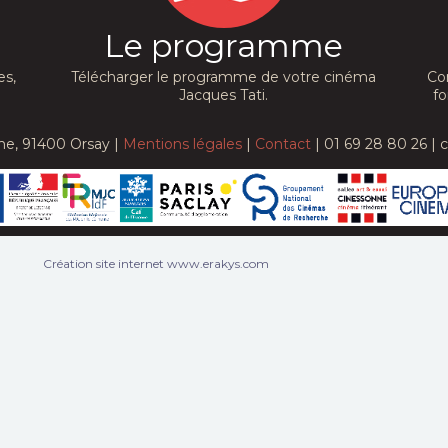
Le programme
es,
Télécharger le programme de votre cinéma
Co
Jacques Tati.
fo
he, 91400 Orsay |
Mentions légales
|
Contact
| 01 69 28 80 26 | 
Création site internet www.erakys.com