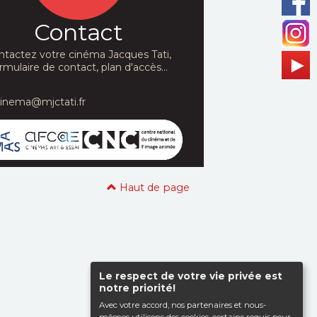
Contact
ntactez votre cinéma Jacques Tati,
rmulaire de contact, plan d'accès...
cinema@mjctati.fr
Haut de page
Le respect de votre vie privée est
notre priorité!
Avec votre accord, nos partenaires et nous-
mêmes utilisons des cookies, certains requis pour