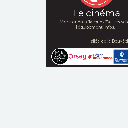
Le cinéma
Votre cinéma Jacques Tati, les sall
l'équipement, infos...
allée de la Bouvêc