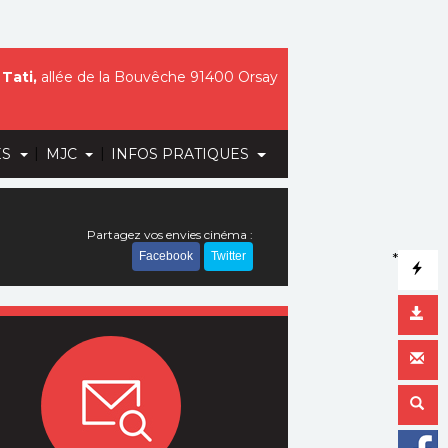
Tati,
allée de la Bouvêche 91400 Orsay
|
|
ES
MJC
INFOS PRATIQUES
Partagez vos envies cinéma :
Facebook
Twitter
*