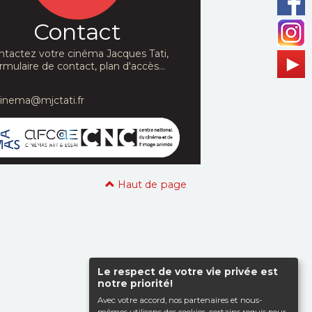
Contact
ntactez votre cinéma Jacques Tati,
rmulaire de contact, plan d'accès...
cinema@mjctati.fr
Haut de page
Le respect de votre vie privée est
notre priorité!
Avec votre accord, nos partenaires et nous-
mêmes utilisons des cookies, certains requis pour