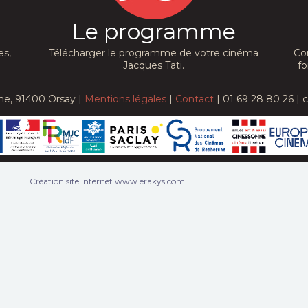
Le programme
es,
Télécharger le programme de votre cinéma
Co
Jacques Tati.
fo
he, 91400 Orsay |
Mentions légales
|
Contact
| 01 69 28 80 26 | 
Création site internet www.erakys.com