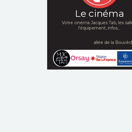
Le cinéma
Votre cinéma Jacques Tati, les sall
l'équipement, infos...
allée de la Bouvêc