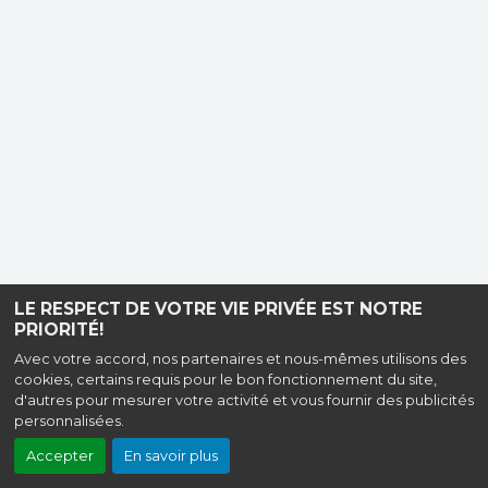
LE RESPECT DE VOTRE VIE PRIVÉE EST NOTRE
PRIORITÉ!
Avec votre accord, nos partenaires et nous-mêmes utilisons des
cookies, certains requis pour le bon fonctionnement du site,
d'autres pour mesurer votre activité et vous fournir des publicités
personnalisées.
Accepter
En savoir plus