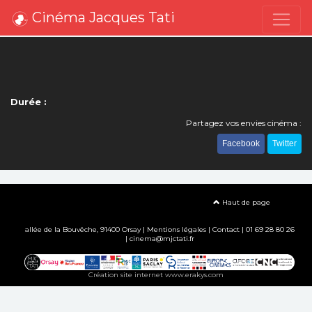
Cinéma Jacques Tati
Durée :
Partagez vos envies cinéma :
Facebook
Twitter
Haut de page
allée de la Bouvêche, 91400 Orsay |
Mentions légales
|
Contact
| 01 69 28 80 26
| cinema@mjctati.fr
Création site internet www.erakys.com