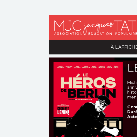
À L'AFFICH
L
Micha
anni
hist
mens
Genr
Duré
Acte