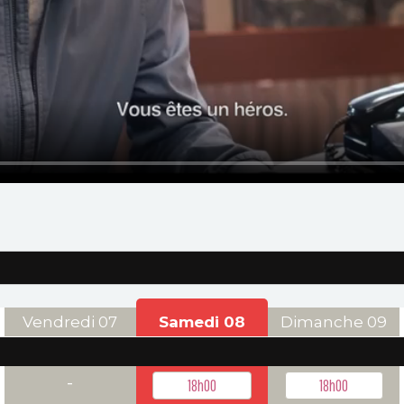
Vendredi
07
Samedi
08
Dimanche
09
-
18h00
18h00