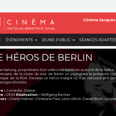
Cinéma Jacques 
|
|
|
E
ÉVÉNEMENTS
JEUNE PUBLIC
SÉANCES ADAPTÉ
E HÉROS DE BERLIN
 Hartung, propriétaire d'un vidéoclub berlinois au bord de la faillite, 
versaire de la chute du mur de Berlin un journaliste le présente 
orique de la RDA. Devenu un héros malgré lui, il se retrouve pris 
onges éhontés.
e :
Comédie, Drame
e :
01h53
Réalisation :
Wolfgang Becker
urs :
Charly Hübner, Christiane Paul, Leon Ullrich, Daniel Brühl, Leon