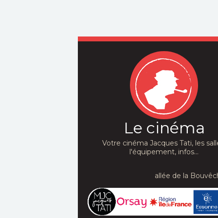
Le cinéma
Votre cinéma Jacques Tati, les sall
l'équipement, infos...
allée de la Bouvêc