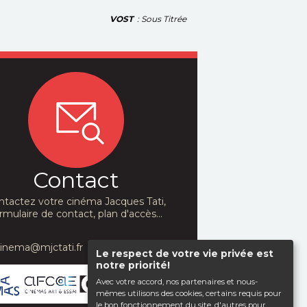
VOST
: Sous Titrée
Contact
ntactez votre cinéma Jacques Tati,
rmulaire de contact, plan d'accès...
cinema@mjctati.fr
Le respect de votre vie privée est
notre priorité!
Avec votre accord, nos partenaires et nous-
mêmes utilisons des cookies, certains requis pour
le bon fonctionnement du site, d'autres pour