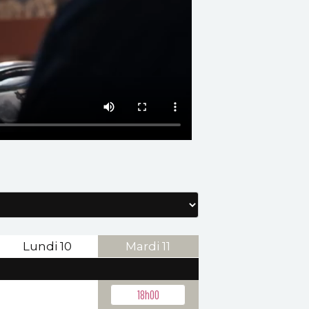
Lundi
10
Mardi
11
-
18h00